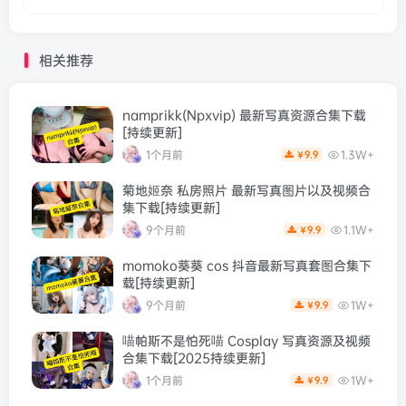
相关推荐
namprikk(Npxvip) 最新写真资源合集下载
[持续更新]
1个月前
1.3W+
9.9
￥
菊地姬奈 私房照片 最新写真图片以及视频合
集下载[持续更新]
9个月前
1.1W+
9.9
￥
momoko葵葵 cos 抖音最新写真套图合集下
载[持续更新]
9个月前
1W+
9.9
￥
喵帕斯不是怕死喵 Cosplay 写真资源及视频
合集下载[2025持续更新]
1个月前
1W+
9.9
￥