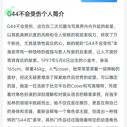
G44不会受伤个人简介
G44不会受伤，这位在二次元圈与写真界冉冉升起的新星，
以其极具辨识度的风格和令人惊艳的视觉表现力，俘获了万
千粉丝，尤其是男性观众的心。她的昵称“G44不会受伤”本
身就带有一种独特的倔强与惹人怜爱的反差感，让人不禁好
奇其背后的故事。1997年5月8日出生的小金牛，身高
165cm，体重46kg，人气coser，她常常笼罩着一层神秘的
面纱，但这无疑更增添了探索她作品世界的欲望。可以确定
的是，她是一位活跃于社交平台的Coser和写真模特，凭借
着对角色扮演的深刻理解和对镜头语言的精准拿捏，在强手
如林的领域中脱颖而出。她不仅仅是在模仿，更是在用自己
的身体和灵魂，重新诠释每一个角色或主题，创造出一种独
特的“G44式”美学。其热门作品往往围绕着特定的动漫角色