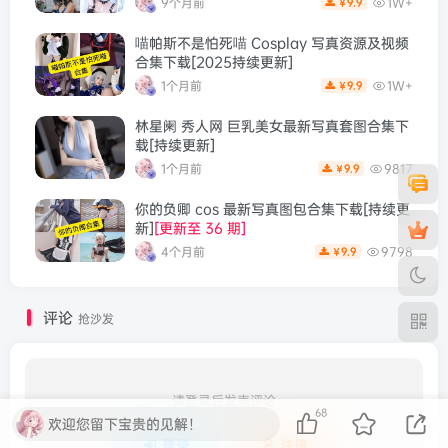
9个月前
1W+
9.9
￥
喵帕斯不是怕死喵 Cosplay 写真资源及视频
合集下载[2025持续更新]
1个月前
1W+
9.9
￥
林星阑 秀人网 巨乳美女最新写真套图合集下
载[持续更新]
1个月前
9817
9.9
￥
你的负卿 cos 最新写真图包合集下载[持续更
新]
[更新至 36 期]
4个月前
9798
9.9
￥
评论
抢沙发
请登录后发表评论
68
欢迎您留下宝贵的见解！
登录
注册