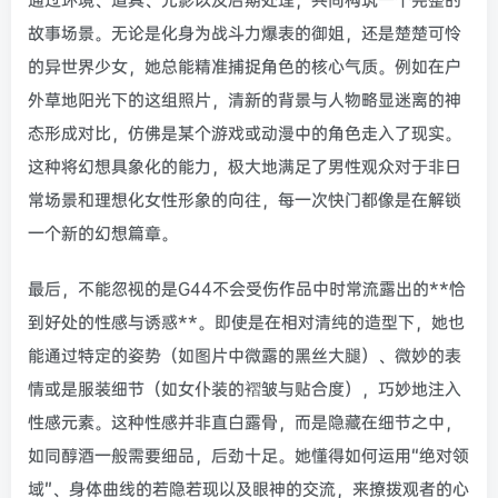
故事场景。无论是化身为战斗力爆表的御姐，还是楚楚可怜
的异世界少女，她总能精准捕捉角色的核心气质。例如在户
外草地阳光下的这组照片，清新的背景与人物略显迷离的神
态形成对比，仿佛是某个游戏或动漫中的角色走入了现实。
这种将幻想具象化的能力，极大地满足了男性观众对于非日
常场景和理想化女性形象的向往，每一次快门都像是在解锁
一个新的幻想篇章。
最后，不能忽视的是G44不会受伤作品中时常流露出的**恰
到好处的性感与诱惑**。即使是在相对清纯的造型下，她也
能通过特定的姿势（如图片中微露的黑丝大腿）、微妙的表
情或是服装细节（如女仆装的褶皱与贴合度），巧妙地注入
性感元素。这种性感并非直白露骨，而是隐藏在细节之中，
如同醇酒一般需要细品，后劲十足。她懂得如何运用“绝对领
域”、身体曲线的若隐若现以及眼神的交流，来撩拨观者的心