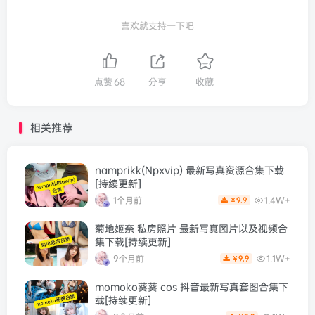
喜欢就支持一下吧
点赞
68
分享
收藏
相关推荐
namprikk(Npxvip) 最新写真资源合集下载
[持续更新]
1个月前
1.4W+
9.9
￥
菊地姬奈 私房照片 最新写真图片以及视频合
集下载[持续更新]
9个月前
1.1W+
9.9
￥
momoko葵葵 cos 抖音最新写真套图合集下
载[持续更新]