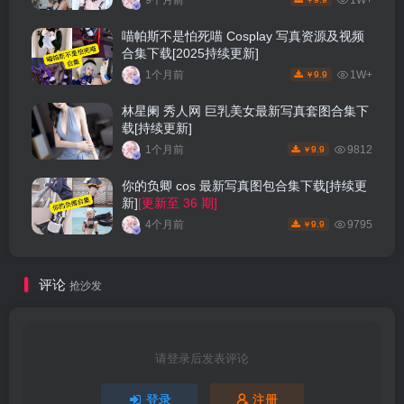
9个月前
1W+
￥
喵帕斯不是怕死喵 Cosplay 写真资源及视频
合集下载[2025持续更新]
1个月前
1W+
9.9
￥
林星阑 秀人网 巨乳美女最新写真套图合集下
载[持续更新]
1个月前
9812
9.9
￥
你的负卿 cos 最新写真图包合集下载[持续更
新]
[更新至 36 期]
4个月前
9795
9.9
￥
评论
抢沙发
请登录后发表评论
登录
注册