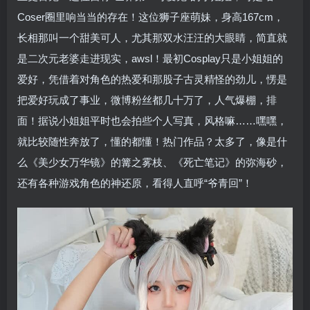
Coser圈里响当当的存在！这位狮子座萌妹，身高167cm，
长相那叫一个甜美可人，尤其那双水汪汪的大眼睛，简直就
是二次元老婆走进现实，awsl！最初Cosplay只是小姐姐的
爱好，凭借着对角色的热爱和那股子古灵精怪的劲儿，愣是
把爱好玩成了事业，微博粉丝都几十万了，人气爆棚，排
面！据说小姐姐平时也会拍些个人写真，风格嘛……嘿嘿，
就比较随性奔放了，懂的都懂！热门作品？太多了，像是什
么《美少女万华镜》的篝之雾枝、《死亡笔记》的弥海砂，
还有各种游戏角色的神还原，看得人直呼“爷青回”！