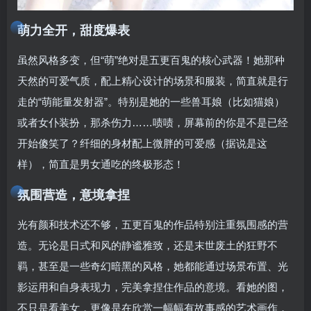
萌力全开，甜度爆表
虽然风格多变，但“萌”绝对是五更百鬼的核心武器！她那种
天然的可爱气质，配上精心设计的场景和服装，简直就是行
走的“萌能量发射器”。特别是她的一些兽耳娘（比如猫娘）
或者女仆装扮，那杀伤力……啧啧，屏幕前的你是不是已经
开始傻笑了？纤细的身材配上微胖的可爱感（据说是这
样），简直是男女通吃的终极形态！
氛围营造，意境拿捏
光有颜和技术还不够，五更百鬼的作品特别注重氛围感的营
造。无论是日式和风的静谧雅致，还是末世废土的狂野不
羁，甚至是一些奇幻暗黑的风格，她都能通过场景布置、光
影运用和自身表现力，完美拿捏住作品的意境。看她的图，
不只是看美女，更像是在欣赏一幅幅有故事感的艺术画作，