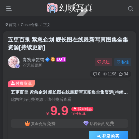
首页
Coser合集
正文
五更百鬼 紧急企划 舰长图在线最新写真图集全集
资源[持续更新]
青笺杂货铺
关注
私信
27天前更新
0
1198
34
付费资源
五更百鬼 紧急企划 舰长图在线最新写真图集全集资源[持续更新]
此内容为付费资源，请付费后查看
9.9
限时特惠
15.9
￥
￥
免费
免费
黄金会员
钻石会员
登录购买