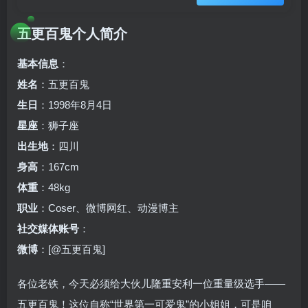
五更百鬼个人简介
基本信息
：
姓名
：五更百鬼
生日
：1998年8月4日
星座
：狮子座
出生地
：四川
身高
：167cm
体重
：48kg
职业
：Coser、微博网红、动漫博主
社交媒体账号
：
微博
：[@五更百鬼]
各位老铁，今天必须给大伙儿隆重安利一位重量级选手——
五更百鬼！这位自称“世界第一可爱鬼”的小姐姐，可是咱