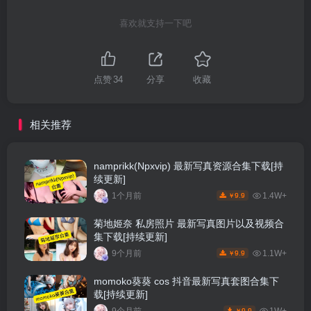
喜欢就支持一下吧
点赞
34
分享
收藏
相关推荐
namprikk(Npxvip) 最新写真资源合集下载[持
续更新]
1个月前
1.4W+
9.9
￥
菊地姬奈 私房照片 最新写真图片以及视频合
集下载[持续更新]
9个月前
1.1W+
9.9
￥
momoko葵葵 cos 抖音最新写真套图合集下
载[持续更新]
9.9