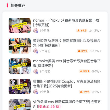
相关推荐
namprikk(Npxvip) 最新写真资源合集下载
[持续更新]
1个月前
1.3W+
9.9
￥
菊地姬奈 私房照片 最新写真图片以及视频合
集下载[持续更新]
9个月前
1.1W+
9.9
￥
momoko葵葵 cos 抖音最新写真套图合集下
载[持续更新]
9个月前
1W+
9.9
￥
喵帕斯不是怕死喵 Cosplay 写真资源及视频
合集下载[2025持续更新]
1个月前
1W+
9.9
￥
你的负卿 cos 最新写真图包合集下载[持续更
新]
[更新至 36 期]