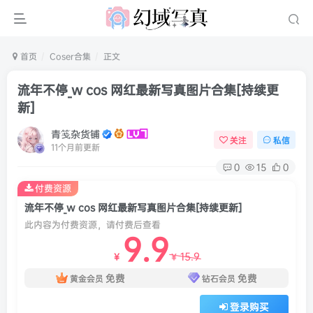
首页
Coser合集
正文
流年不停_w cos 网红最新写真图片合集[持续更
新]
青笺杂货铺
关注
私信
11个月前更新
0
15
0
付费资源
流年不停_w cos 网红最新写真图片合集[持续更新]
此内容为付费资源，请付费后查看
9.9
15.9
￥
￥
免费
免费
黄金会员
钻石会员
登录购买