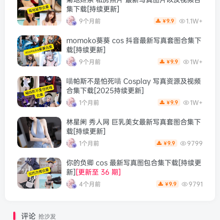
集下载[持续更新]
9个月前
1.1W+
9.9
￥
momoko葵葵 cos 抖音最新写真套图合集下
载[持续更新]
9个月前
1W+
9.9
￥
喵帕斯不是怕死喵 Cosplay 写真资源及视频
合集下载[2025持续更新]
1个月前
1W+
9.9
￥
林星阑 秀人网 巨乳美女最新写真套图合集下
载[持续更新]
1个月前
9799
9.9
￥
你的负卿 cos 最新写真图包合集下载[持续更
新]
[更新至 36 期]
4个月前
9791
9.9
￥
评论
抢沙发