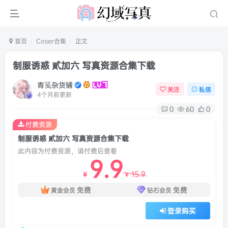
首页
Coser合集
正文
制服诱惑 貳加六 写真资源合集下载
青笺杂货铺
关注
私信
4个月前更新
0
60
0
付费资源
制服诱惑 貳加六 写真资源合集下载
此内容为付费资源，请付费后查看
9.9
15.9
￥
￥
免费
免费
黄金会员
钻石会员
登录购买