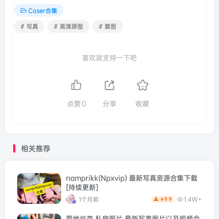
Coser合集
# 写真
# 高清原图
# 套图
喜欢就支持一下吧
点赞
0
分享
收藏
相关推荐
namprikk(Npxvip) 最新写真资源合集下载
[持续更新]
1个月前
1.4W+
9.9
￥
菊地姬奈 私房照片 最新写真图片以及视频合