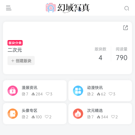
版块分类
二次元
版块数
阅读量
4
790
创建版块
漫展资讯
动漫快讯
7
284
3
2
62
3
头像专区
次元精选
2
100
2
7
344
2