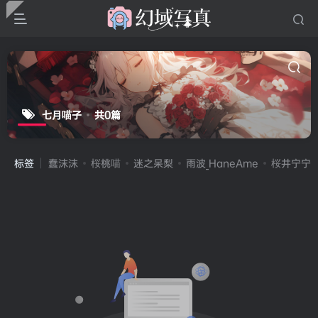
七月喵子
共0篇
标签
蠢沫沫
桜桃喵
迷之呆梨
雨波_HaneAme
桜井宁宁(宁