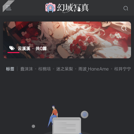
云溪溪
共0篇
标签
蠢沫沫
桜桃喵
迷之呆梨
雨波_HaneAme
桜井宁宁(宁