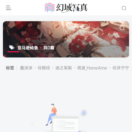
亚马逊鲶鱼
共0篇
标签
蠢沫沫
桜桃喵
迷之呆梨
雨波_HaneAme
桜井宁宁(宁