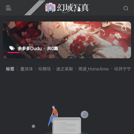
余多多Dudu
共0篇
标签
蠢沫沫
桜桃喵
迷之呆梨
雨波_HaneAme
桜井宁宁(宁