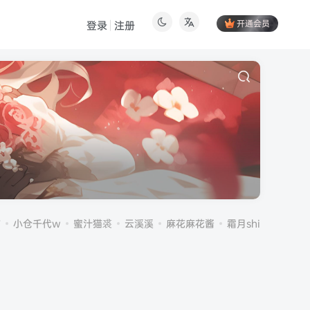
开通会员
登录
注册
伤
小仓千代w
蜜汁猫裘
云溪溪
麻花麻花酱
霜月shimo
雪晴A