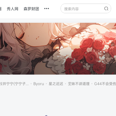
圈
秀人网
森罗财团
桜井宁宁(宁宁子...
Byoru
星之迟迟
雯妹不讲道理
G44不会受