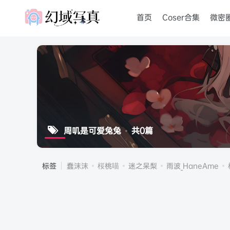
首页
Coser合集
微密
周叽是可爱兔兔
共0篇
标签
蠢沫沫
桜桃喵
迷之呆梨
雨波_HaneAme