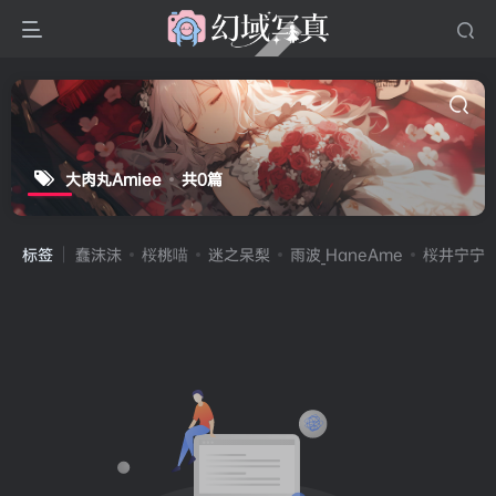
大肉丸Amiee
共0篇
标签
蠢沫沫
桜桃喵
迷之呆梨
雨波_HaneAme
桜井宁宁(宁