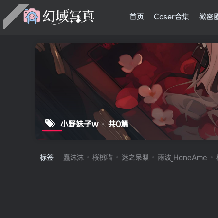
首页
Coser合集
微密
小野妹子w
共0篇
标签
蠢沫沫
桜桃喵
迷之呆梨
雨波_HaneAme