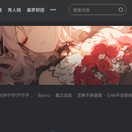
圈
秀人网
森罗财团
桜井宁宁(宁宁子...
Byoru
星之迟迟
雯妹不讲道理
G44不会受