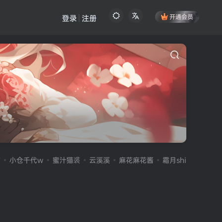
开通会员
登录
注册
伤
小仓千代w
蜜汁猫裘
云溪溪
麻花麻花酱
霜月shimo
雪晴A