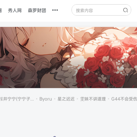
圈
秀人网
森罗财团
桜井宁宁(宁宁子...
Byoru
星之迟迟
雯妹不讲道理
G44不会受