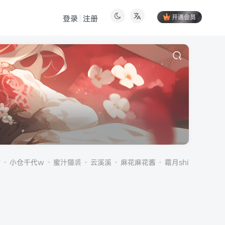
开通会员
登录
注册
伤
小仓千代w
蜜汁猫裘
云溪溪
麻花麻花酱
霜月shimo
雪晴A