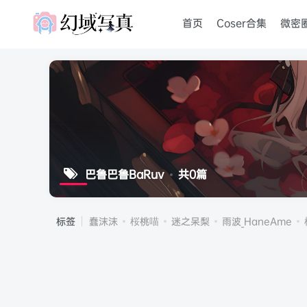
首页
Coser合集
微密
巴鲁巴鲁BaRuv
共0篇
标签
蠢沫沫
桜桃喵
迷之呆梨
雨波_HaneAme