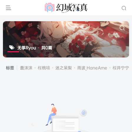
无筝Ryou
共0篇
标签
蠢沫沫
桜桃喵
迷之呆梨
雨波_HaneAme
桜井宁宁(宁