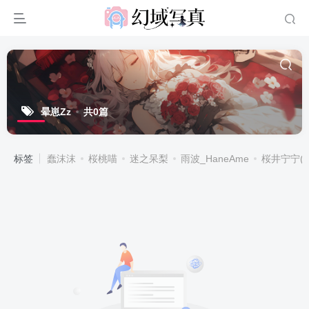
晕崽Zz
共0篇
标签
蠢沫沫
桜桃喵
迷之呆梨
雨波_HaneAme
桜井宁宁(宁