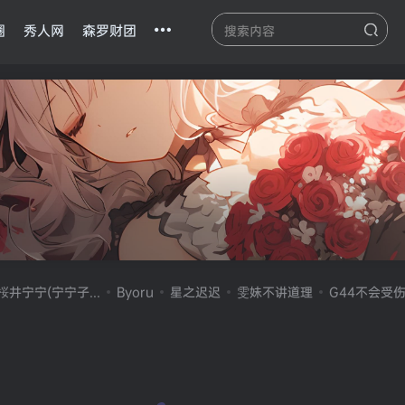
圈
秀人网
森罗财团
桜井宁宁(宁宁子...
Byoru
星之迟迟
雯妹不讲道理
G44不会受