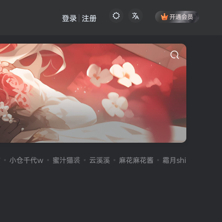
开通会员
登录
注册
伤
小仓千代w
蜜汁猫裘
云溪溪
麻花麻花酱
霜月shimo
雪晴A