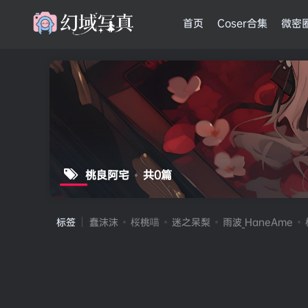
首页
Coser合集
微密
桃良阿宅
共0篇
标签
蠢沫沫
桜桃喵
迷之呆梨
雨波_HaneAme