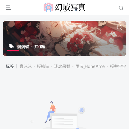
焖焖碳
共0篇
标签
蠢沫沫
桜桃喵
迷之呆梨
雨波_HaneAme
桜井宁宁(宁