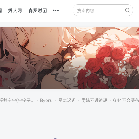
圈
秀人网
森罗财团
桜井宁宁(宁宁子...
Byoru
星之迟迟
雯妹不讲道理
G44不会受