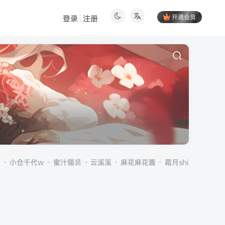
开通会员
登录
注册
伤
小仓千代w
蜜汁猫裘
云溪溪
麻花麻花酱
霜月shimo
雪晴A