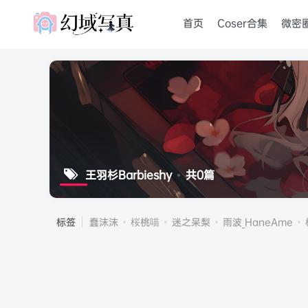
首页
Coser合集
微密
王羽杉Barbieshy
共0篇
标签
蠢沫沫
桜桃喵
迷之呆梨
雨波_HaneAme