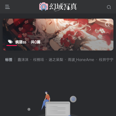
疯猫ss
共0篇
标签
蠢沫沫
桜桃喵
迷之呆梨
雨波_HaneAme
桜井宁宁(宁