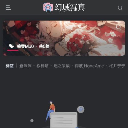
穆零Mu0
共0篇
标签
蠢沫沫
桜桃喵
迷之呆梨
雨波_HaneAme
桜井宁宁(宁