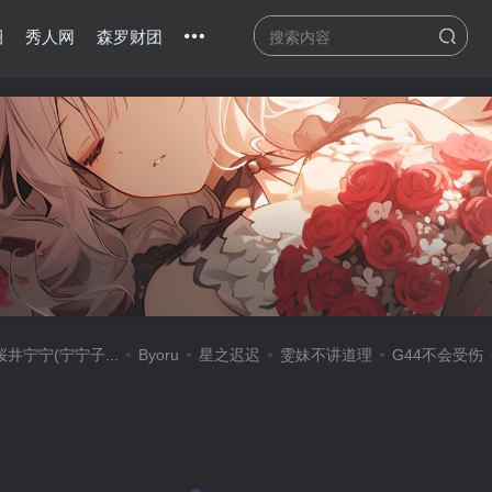
圈
秀人网
森罗财团
桜井宁宁(宁宁子...
Byoru
星之迟迟
雯妹不讲道理
G44不会受伤