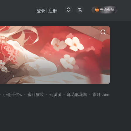
开通会员
登录
注册
小仓千代w
蜜汁猫裘
云溪溪
麻花麻花酱
霜月shimo
雪晴Ast