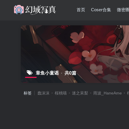
首页
Coser合集
微密
章鱼小童谣
共0篇
标签
蠢沫沫
桜桃喵
迷之呆梨
雨波_HaneAme