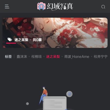
迷之呆梨
共0篇
标签
蠢沫沫
桜桃喵
迷之呆梨
雨波_HaneAme
桜井宁宁(宁