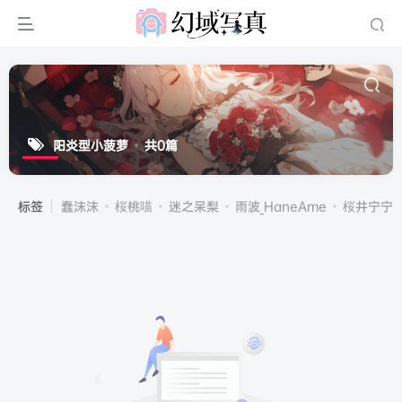
阳炎型小菠萝
共0篇
标签
蠢沫沫
桜桃喵
迷之呆梨
雨波_HaneAme
桜井宁宁(宁