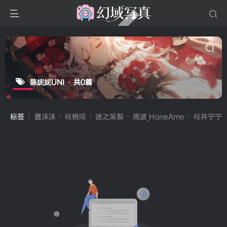
陈妮妮UNI
共0篇
标签
蠢沫沫
桜桃喵
迷之呆梨
雨波_HaneAme
桜井宁宁(宁