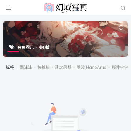
鳗鱼霏儿
共0篇
标签
蠢沫沫
桜桃喵
迷之呆梨
雨波_HaneAme
桜井宁宁(宁