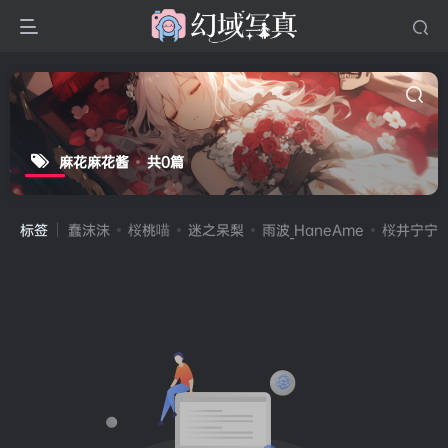
麻花麻花酱
共0篇
标签
蠢沫沫
桜桃喵
迷之呆梨
雨波_HaneAme
桜井宁宁(宁