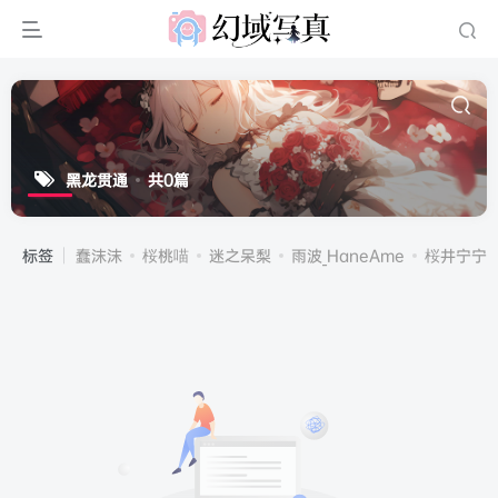
黑龙贯通
共0篇
标签
蠢沫沫
桜桃喵
迷之呆梨
雨波_HaneAme
桜井宁宁(宁