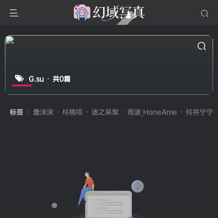
G.su
共0篇
标签
蠢沫沫
桜桃喵
迷之呆梨
雨波_HaneAme
桜井宁宁(宁