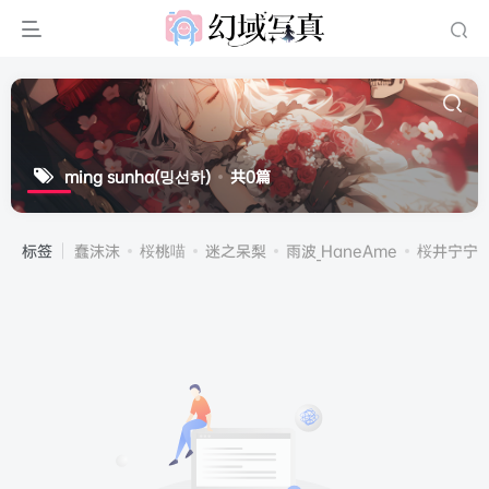
ming sunha(밍선하)
共0篇
标签
蠢沫沫
桜桃喵
迷之呆梨
雨波_HaneAme
桜井宁宁(宁