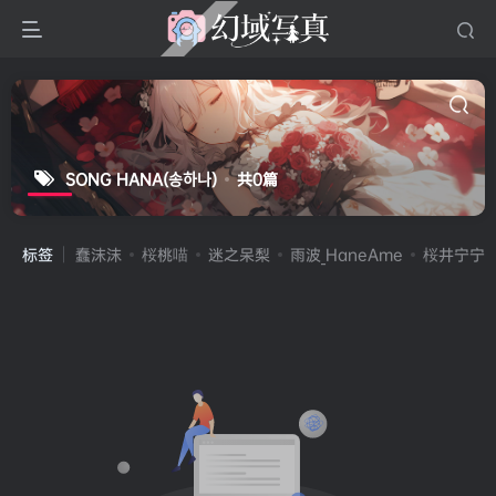
SONG HANA(송하나)
共0篇
标签
蠢沫沫
桜桃喵
迷之呆梨
雨波_HaneAme
桜井宁宁(宁