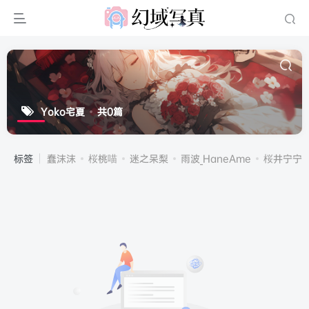
Yoko宅夏
共0篇
标签
蠢沫沫
桜桃喵
迷之呆梨
雨波_HaneAme
桜井宁宁(宁